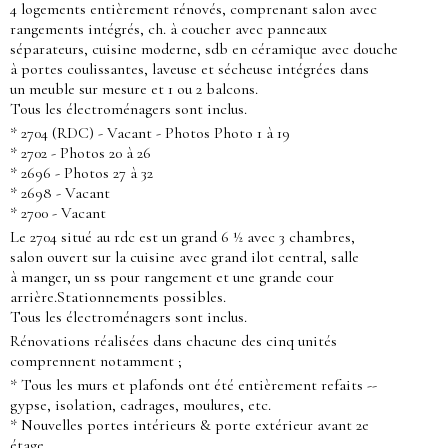
4 logements entièrement rénovés, comprenant salon avec
rangements intégrés, ch. à coucher avec panneaux
séparateurs, cuisine moderne, sdb en céramique avec douche
à portes coulissantes, laveuse et sécheuse intégrées dans
un meuble sur mesure et 1 ou 2 balcons.
Tous les électroménagers sont inclus.
* 2704 (RDC) - Vacant - Photos Photo 1 à 19
* 2702 - Photos 20 à 26
* 2696 - Photos 27 à 32
* 2698 - Vacant
* 2700 - Vacant
Le 2704 situé au rdc est un grand 6 ½ avec 3 chambres,
salon ouvert sur la cuisine avec grand ilot central, salle
à manger, un ss pour rangement et une grande cour
arrière.Stationnements possibles.
Tous les électroménagers sont inclus.
Rénovations réalisées dans chacune des cinq unités
comprennent notamment ;
* Tous les murs et plafonds ont été entièrement refaits --
gypse, isolation, cadrages, moulures, etc.
* Nouvelles portes intérieurs & porte extérieur avant 2e
étage