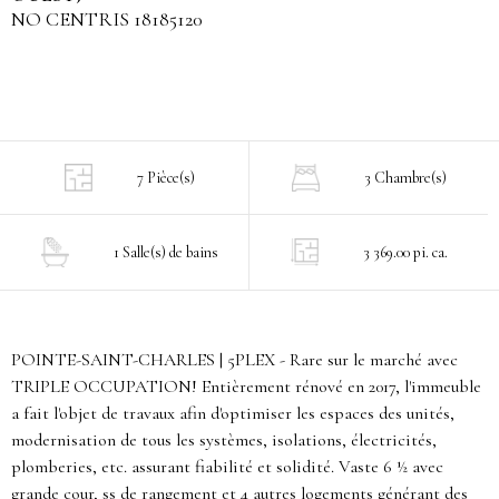
NO CENTRIS 18185120
7 Pièce(s)
3 Chambre(s)
1 Salle(s) de bains
3 369.00 pi. ca.
POINTE-SAINT-CHARLES | 5PLEX - Rare sur le marché avec
TRIPLE OCCUPATION! Entièrement rénové en 2017, l'immeuble
a fait l'objet de travaux afin d'optimiser les espaces des unités,
modernisation de tous les systèmes, isolations, électricités,
plomberies, etc. assurant fiabilité et solidité. Vaste 6 ½ avec
grande cour, ss de rangement et 4 autres logements générant des