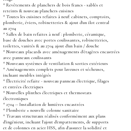
* Revêtements de planchers de bois francs - sablés et
reteints & nouveau planchers cuisines
* Toutes les cuisines refaites à neuf: cabinets, comptoirs,
plomberie, éviers, robinetteries & ajout d'un ilot central
au 2704
* Salles de bain refaites à neuf : plomberie, céramique,
base de douches avec portes coulissantes, robinetteries,
toilettes, vanités & au 2704 ajout d'un bain / douche
* Nouveaux placards avec aménagements d'étagères encastrées
avec panneaux coulissants
* Nouveaux systèmes de ventilation & sorties extérieurs
* Aménagements complets pour laveuses et sécheuses,
incluant meubles intégrés
* Électricité refaite - nouveau panneau électrique, filages
et entrées électriques
* Nouvelles plinthes électriques et thermostats
électroniques
* 2704 -- Installation de lumières encastrées
* Plomberie + nouvelle colonne sanitaire
* Travaux structuraux réalisés conformément aux plans
d'ingénieur, incluant l'ajout d'empattements, de supports
et de colonnes en acier HSS, afin d'assurer la solidité et